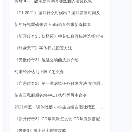
传奇3G2.1版本新深渊有哪些新的增益效果
《F1 2021》游戏什么时候出？游戏发售时间及特色内容一览
新年好礼重磅来袭 Hello语音带来新春惊喜
《新开传奇3：妖怪屋》桃花妖真假描述选择方法
《静读天下》字体样式设置方法
《安徽传奇3》混乱交响曲皮肤介绍
幻塔经验达到上限了怎么办
《广东传奇3》第一章后续任务触发方法 女伯爵后面任务怎么触发？
传奇三私服服务端#ACT执行类脚本命令
2021年五一调休吐槽 小学生自编自唱吐槽五一调休
《新开传奇3》CD拳流派怎么玩 CD拳流派搭配推荐
《传奇3》威士忌山探索攻略