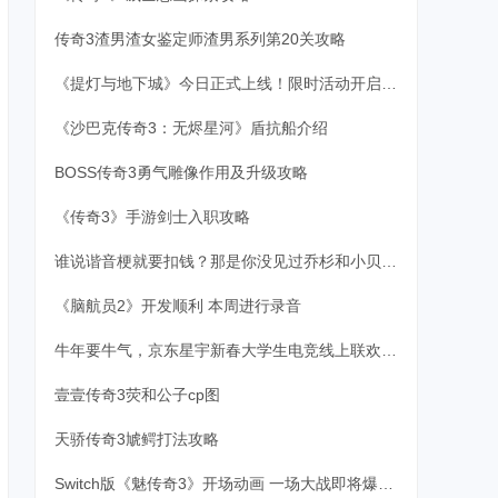
传奇3渣男渣女鉴定师渣男系列第20关攻略
《提灯与地下城》今日正式上线！限时活动开启，快来一起勇闯深渊吧！
《沙巴克传奇3：无烬星河》盾抗船介绍
BOSS传奇3勇气雕像作用及升级攻略
《传奇3》手游剑士入职攻略
谁说谐音梗就要扣钱？那是你没见过乔杉和小贝的梦幻联动
《脑航员2》开发顺利 本周进行录音
牛年要牛气，京东星宇新春大学生电竞线上联欢赛福满京城
壹壹传奇3荧和公子cp图
天骄传奇3虓鳄打法攻略
Switch版《魅传奇3》开场动画 一场大战即将爆发！