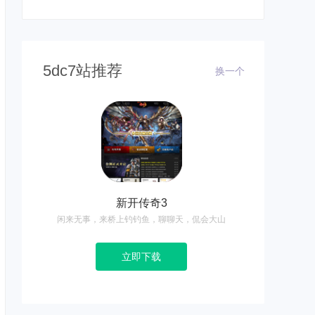
5dc7站推荐
换一个
新开传奇3
闲来无事，来桥上钓钓鱼，聊聊天，侃会大山
立即下载