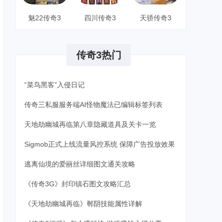
魅22传奇3
四川传奇3
天骄传奇3
传奇3热门
“菜鸟黑客”入侵日记
传奇三私服服务端AI怪物魔法已编辑标签列表
天地劫幽城再临第八章隐藏道具及关卡一览
Sigmob正式上线流量风控系统 保障广告投放效果
逃离仙境的爱丽丝详细图文通关攻略
《传奇3G》封印镇石图文攻略汇总
《天地劫幽城再临》郸阴技能属性详解