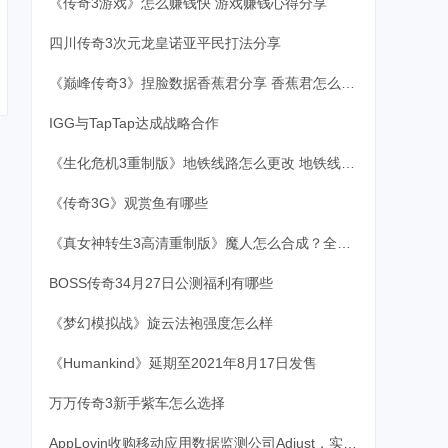
《传奇3游戏》怎么赚钱快 游戏赚钱心得分享
四川传奇3次元龙皇诺亚平民打法分享
《巅峰传奇3》捏脸数据香蕉君分享 香蕉君怎么捏？
IGG与TapTap达成战略合作
《生化危机3重制版》地铁线路怎么更改 地铁线路更改指南
《传奇3G》观赏鱼有哪些
《真女神转生3高清重制版》魔人怎么合成？全魔人合成攻略
BOSS传奇34月27日公测福利有哪些
《梦幻模拟战》旋云法袍强度怎么样
《Humankind》延期至2021年8月17日发售
万万传奇3新手紫车怎么选择
AppLovin收购移动应用数据监测公司Adjust，实现全球技术平台再升级