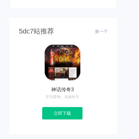
5dc7站推荐
换一个
神话传奇3
开天辟地，女娲补天
立即下载