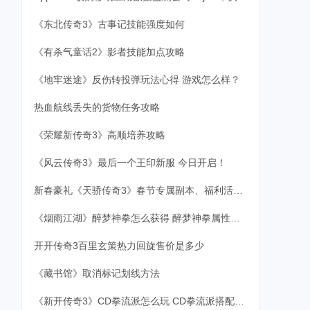
《东北传奇3》古事记技能强度如何
《有杀气童话2》影者技能加点攻略
《地牢迷途》反伤转投弹玩法心得 游戏怎么样？
热血航线丢失的货物任务攻略
《荣耀新传奇3》高顺培养攻略
《风云传奇3》最后一个王印新服 今日开启！
新春豪礼《天骄传奇3》春节专属副本、福利活动即将揭幕
《烟雨江湖》醉梦神拳怎么获得 醉梦神拳属性及获取方式
开开传奇3百里玄策热力回旋售价是多少
《藏书馆》取消标记划线方法
《新开传奇3》CD拳流派怎么玩 CD拳流派搭配推荐