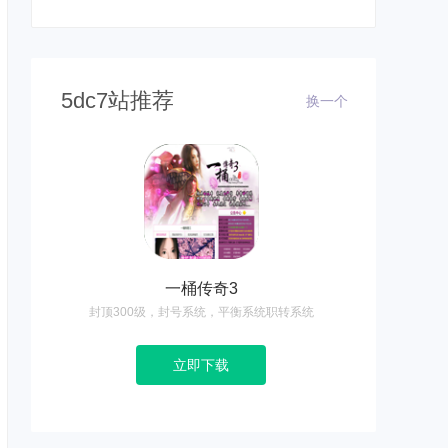
5dc7站推荐
换一个
一桶传奇3
封顶300级，封号系统，平衡系统职转系统
立即下载