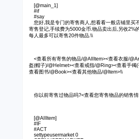
[@main_1]
#if
#say
您好,我是专门的寄售商人,想看看一般店铺里买不
寄售登记,手续费为5000金币.物品卖出后,另收2
每人最多可以寄售20件物品.\\
<查看所有寄售的物品/@AllItem><查看衣服/@Arm
盔(帽子)/@Helmet><查看戒指/@Ring><查看手镯(手
查看图书/@Book><查看其他物品/@Item>\\
你以前寄售过物品吗?<查看您寄售物品的销售情况./@
[@AllItem]
#IF
#ACT
settypeusermarket 0