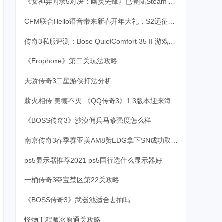
《女神异闻录5对决：幽灵先锋》已登陆Steam 支持4K
CFM联合Hello语音带来新春开年大礼，S2远征之旅震撼开启
传奇3私服评测：Bose QuietComfort 35 II 游戏耳机
《Erophone》第二关玩法攻略
天骄传奇3二星游侠打法分析
薪火相传 美德不灭 《QQ传奇3》1.3版本迎来海灯节
《BOSS传奇3》沙漠佣兵马修强度怎么样
南京传奇3春季赛亚美AM8赞EDG拿下SN成功取得七连胜
ps5显示器推荐2021 ps5国行选什么显示器好
一桶传奇3夺宝禁区第22关攻略
《BOSS传奇3》武器池适合去抽吗
怪物工程师冰原通关攻略