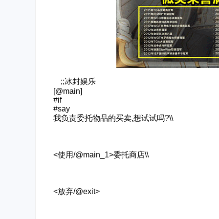
‌‍;;冰封娱乐
[@main]
#if
#say
我负责委托物品的买卖,想试试吗?\\
<使用/@main_1>委托商店\\
<放弃/@exit>