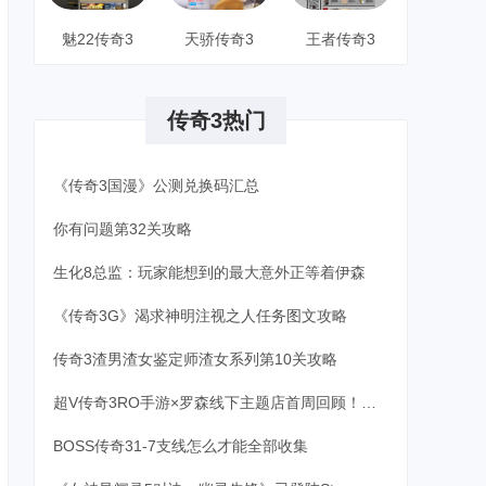
魅22传奇3
天骄传奇3
王者传奇3
传奇3热门
《传奇3国漫》公测兑换码汇总
你有问题第32关攻略
生化8总监：玩家能想到的最大意外正等着伊森
《传奇3G》渴求神明注视之人任务图文攻略
传奇3渣男渣女鉴定师渣女系列第10关攻略
超V传奇3RO手游×罗森线下主题店首周回顾！分享庆典美味，传递冬日的温暖
BOSS传奇31-7支线怎么才能全部收集