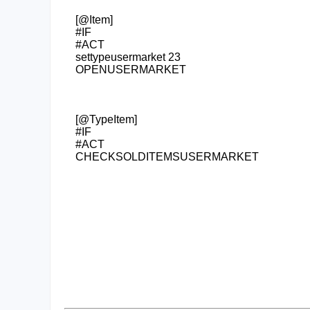
[@Item]
#IF
#ACT
settypeusermarket 23
OPENUSERMARKET
[@TypeItem]
#IF
#ACT
CHECKSOLDITEMSUSERMARKET