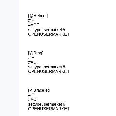
[@Helmet]
#IF
#ACT
settypeusermarket 5
OPENUSERMARKET
[@Ring]
#IF
#ACT
settypeusermarket 8
OPENUSERMARKET
[@Bracelet]
#IF
#ACT
settypeusermarket 6
OPENUSERMARKET