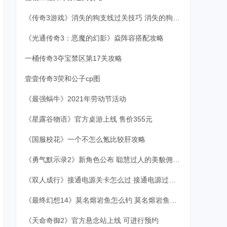
《传奇3游戏》消失的狗支线过关技巧 消失的狗怎么过关？
《光通传奇3：恶魔的幻影》焱阵容搭配攻略
一桶传奇3夺宝禁区第17关攻略
壹壹传奇3荧和公子cp图
《最强蜗牛》2021年劳动节活动
《星露谷物语》官方桌游上线 售价355元
《国服校花》一个不怎么氪比较肝攻略
《勇气默示录2》新角色公布 聪慧过人的美貌佣兵！
《双人成行》接通电源关卡怎么过 接通电源过关指南
《最终幻想14》莫名熔岩鱼怎么钓 莫名熔岩鱼位置和钓法一览
《天命奇御2》官方悬念站上线 可进行预约