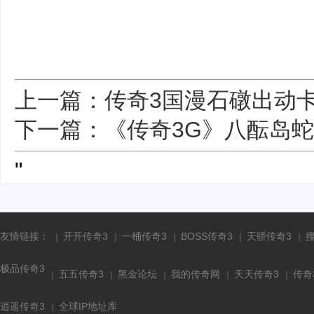
上一篇：传奇3国漫石礅出动
下一篇：《传奇3G》八酝岛
"
友情链接：
开开传奇3
一桶传奇3
BOSS传奇3
天骄传奇3
极品传奇3
五五传奇3
黑金论坛
我的传奇网
天天传奇3
传奇
逍遥传奇3
全球IP地址库