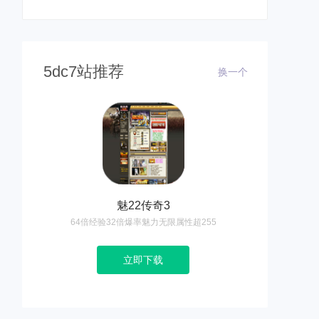
5dc7站推荐
换一个
魅22传奇3
64倍经验32倍爆率魅力无限属性超255
立即下载