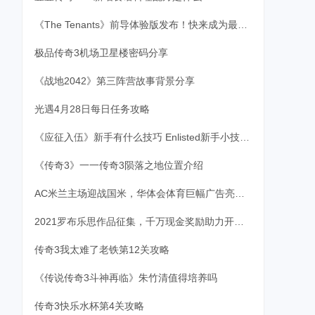
《The Tenants》前导体验版发布！快来成为最棒的房东！
极品传奇3机场卫星楼密码分享
《战地2042》第三阵营故事背景分享
光遇4月28日每日任务攻略
《应征入伍》新手有什么技巧 Enlisted新手小技巧分享
《传奇3》一一传奇3陨落之地位置介绍
AC米兰主场迎战国米，华体会体育巨幅广告亮相赛场
2021罗布乐思作品征集，千万现金奖励助力开发者成长！
传奇3我太难了老铁第12关攻略
《传说传奇3斗神再临》朱竹清值得培养吗
传奇3快乐水杯第4关攻略