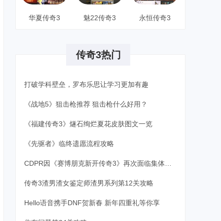
华夏传奇3
魅22传奇3
永恒传奇3
传奇3热门
打破学科壁垒，罗布乐思让学习更加有趣
《战地5》狙击枪推荐 狙击枪什么好用？
《福建传奇3》燧石绚烂夏花皮肤图文一览
《先驱者》临终遗愿流程攻略
CDPR因《赛博朋克新开传奇3》再次面临集体诉讼
传奇3渣男渣女鉴定师渣男系列第12关攻略
Hello语音携手DNF贺新春 新年四重礼等你享