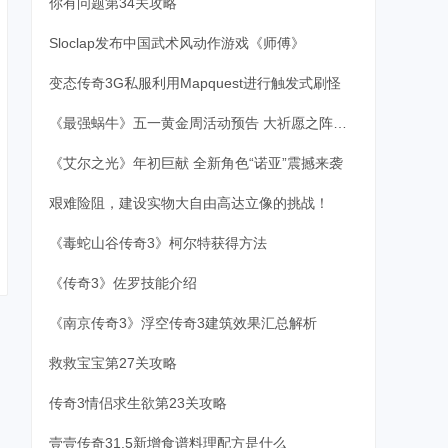
你有问题第34关攻略
Sloclap发布中国武术风动作游戏《师傅》
变态传奇3G私服利用Mapquest进行触发式刷怪
《最强蜗牛》五一黄金周活动预告 大祈愿之阵开启
《艾尔之光》年初巨献 全新角色“诺亚”震撼来袭
艰难险阻，建设实物大自由高达立像的挑战！
《毒蛇山谷传奇3》柯尔特获得方法
《传奇3》佐罗技能介绍
《南京传奇3》浮空传奇3建筑效果汇总解析
救救宝宝第27关攻略
传奇3情侣求生欲第23关攻略
壹壹传奇31.5新增食谱料理配方是什么