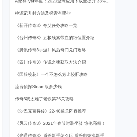
AppsFlyer年度：2020全球应用下载量提升 33%，营销成本增长30%
桃源记升村方法及探索有哪些
《新开传奇3》夸父任务攻略一览
《台州传奇3》五极线索带血的纸位置介绍
《腾讯传奇3手游》风后奇门兑门攻略
《四川传奇3》传说之魂获取方法介绍
《国服校花》一个不怎么氪比较肝攻略
流言侦探Steam版多少钱
传奇3我太难了老铁第26关攻略
《沙巴克百将传》22-48通关阵容推荐
《风云传奇3》2021年春节时装坐骑 惊艳亮相！
《光通传奇3》盾斧新手怎么玩 盾斧电锯流新手配装分享