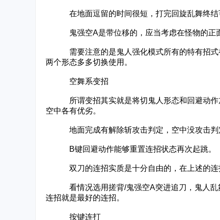
在地面逗留的时间很短，打完回旋乱舞终结可
鬼强空A是带位移的，应当考虑在怪物的正面
需要注意的是鬼人强化模式所有的特有招式都会
两个形态多多切换使用。
空舞系变招
所谓变招其实就是将切鬼人形态和回避动作加
空中各有优劣。
地面完成有解除斩攻击判定，空中没攻击判定
B键回避动作能够重置连招状态再次起跳。
双刀的连招实质是十分自由的，在上述的连招
看情况选用搓背/鬼强空A突进追刀，鬼人乱舞
连招就是最好的连招。
按键连打