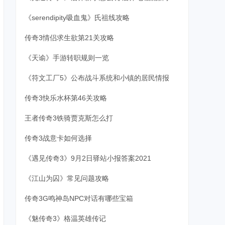
《serendipity吸血鬼》氏祖线攻略
传奇3情侣求生欲第21关攻略
《天谕》手游转职规则一览
《符文工厂5》公布战斗系统和小镇的居民情报
传奇3快乐水杯第46关攻略
王者传奇3铁骑贾克斯怎么打
传奇3战意卡如何选择
《遇见传奇3》9月2日驿站小报答案2021
《江山为囚》常见问题攻略
传奇3G鸣神岛NPC对话有哪些宝箱
《魅传奇3》格温英雄传记